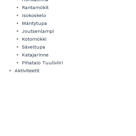
Rantamökit
Isokoskelo
Mäntytupa
Joutsenlampi
Kotomökki
Säveltupa
Katajarinne
Pihatalo Tuuliviiri
Aktiviteetit