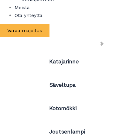
Meistä
Ota yhteyttä
Varaa majoitus
Katajarinne
Säveltupa
Kotomökki
Joutsenlampi