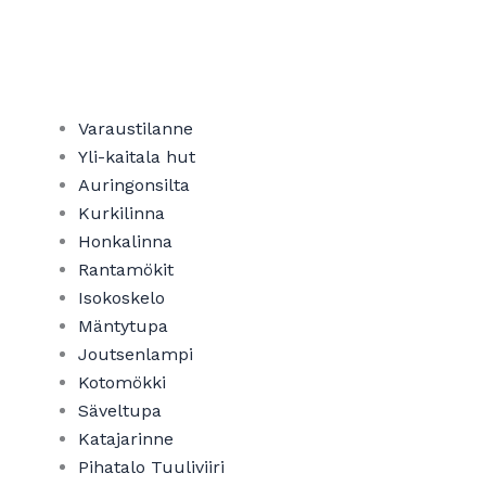
Varaustilanne
Yli-kaitala hut​
Auringonsilta
Kurkilinna
Honkalinna
Rantamökit
Isokoskelo
Mäntytupa
Joutsenlampi
Kotomökki
Säveltupa
Katajarinne
Pihatalo Tuuliviiri