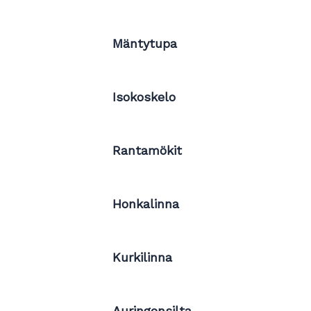
Mäntytupa
Isokoskelo
Rantamökit
Honkalinna
Kurkilinna
Auringonsilta