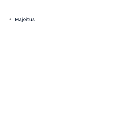
Siirry
sisältöön
Majoitus