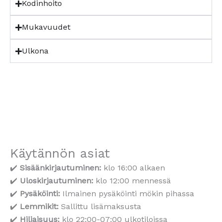
Kodinhoito
Mukavuudet
Ulkona
Käytännön asiat
✔️
Sisäänkirjautuminen:
klo 16:00 alkaen
✔️
Uloskirjautuminen:
klo 12:00 mennessä
✔️
Pysäköinti:
Ilmainen pysäköinti mökin pihassa
✔️
Lemmikit:
Sallittu lisämaksusta
✔️
Hiljaisuus:
klo 22:00-07:00 ulkotiloissa