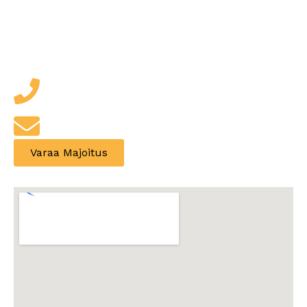
Jäikö jotain kysyttävää? Ota yhteyttä – vastaamme
mielellämme ja autamme sinua löytämään juuri
sinulle sopivan majoituksen!
+358 (0) 53265 504
info@yli-kaitala.com
Varaa Majoitus