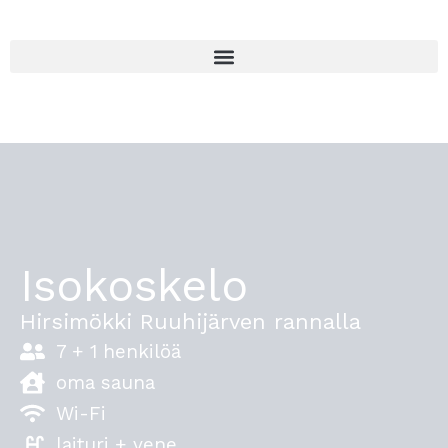
Siirry
sisältöön
Isokoskelo
Hirsimökki Ruuhijärven rannalla
7 + 1 henkilöä
oma sauna
Wi-Fi
laituri + vene