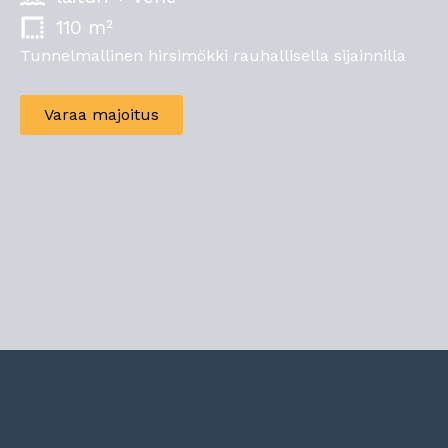
110 m²
Tunnelmallinen hirsimökki rauhallisella sijainnilla
Varaa majoitus