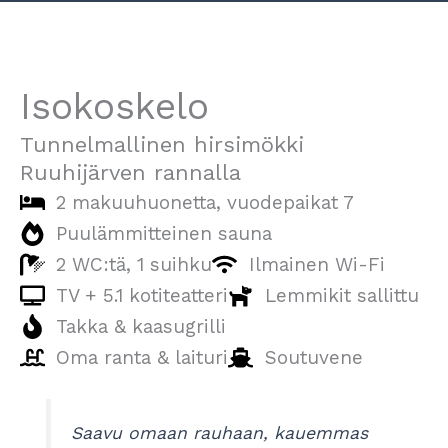
Isokoskelo
Tunnelmallinen hirsimökki
Ruuhijärven rannalla
2 makuuhuonetta, vuodepaikat 7
Puulämmitteinen sauna
2 WC:tä, 1 suihku
Ilmainen Wi-Fi
TV + 5.1 kotiteatteri
Lemmikit sallittu
Takka & kaasugrilli
Oma ranta & laituri
Soutuvene
Saavu omaan rauhaan, kauemmas