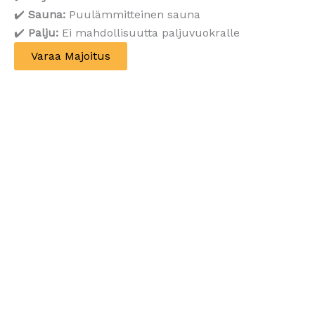
✔️
Sauna:
Puulämmitteinen sauna
✔️
Palju:
Ei mahdollisuutta paljuvuokralle
Varaa Majoitus
Ota yhteyttä!